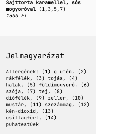
Sajttorta karamellel, sós
mogyoróval
(1,3,5,7)
1600 Ft
Jelmagyarázat
Allergének: (1) glutén, (2)
rákfélék, (3) tojás, (4)
halak, (5) földimogyoró, (6)
szója, (7) tej, (8)
diófélék, (9) zeller, (10)
mustár, (11) szezámmag, (12)
kén-dioxid, (13)
csillagfürt, (14)
puhatestűek