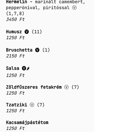
Hermelin -
marinált camembert,
pepperónival, pirítóssal ⓥ
(1,7,8)
3450 Ft
Humusz
🅥 (11)
1250 Ft
Bruschetta
🅥 (1)
2150 Ft
Salsa
🅥🌶️
1250 Ft
Zöldfűszeres fetakrém
ⓥ (7)
1250 Ft
Tzatziki
ⓥ (7)
1250 Ft
Kacsamájpástétom
1250 Ft