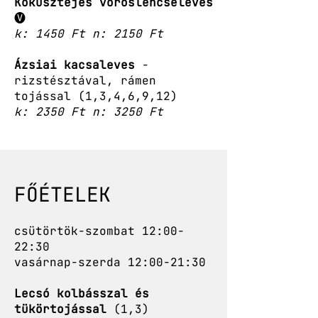
Kókusztejes vöröslencseleves
🅥
k: 1450 Ft n: 2150 Ft
Ázsiai kacsaleves
-
rizstésztával, rámen
tojással (1,3,4,6,9,12)
k: 2350 Ft n: 3250 Ft
FŐÉTELEK
csütörtök-szombat 12:00-
22:30
vasárnap-szerda 12:00-21:30
Lecsó kolbásszal és
tükörtojással
(1,3)