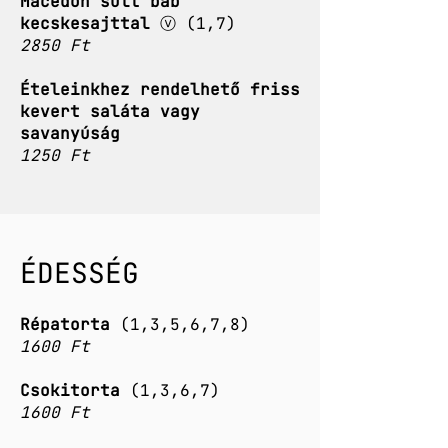
Macedón sült bab
kecskesajttal
ⓥ (1,7)
2850 Ft
Ételeinkhez rendelhető friss
kevert saláta vagy
savanyúság
1250 Ft
ÉDESSÉG
Répatorta
(1,3,5,6,7,8)
1600 Ft
Csokitorta
(1,3,6,7)
1600 Ft