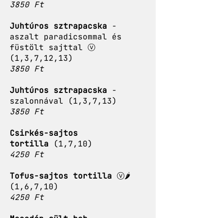
3850 Ft
Juhtúros sztrapacska
-
aszalt paradicsommal és
füstölt sajttal ⓥ
(1,3,7,12,13)
3850 Ft
Juhtúros sztrapacska
-
szalonnával (1,3,7,13)
3850 Ft
Csirkés-sajtos
tortilla
(1,7,10)
4250 Ft
Tofus-sajtos tortilla
ⓥ🌶️
(1,6,7,10)
4250 Ft