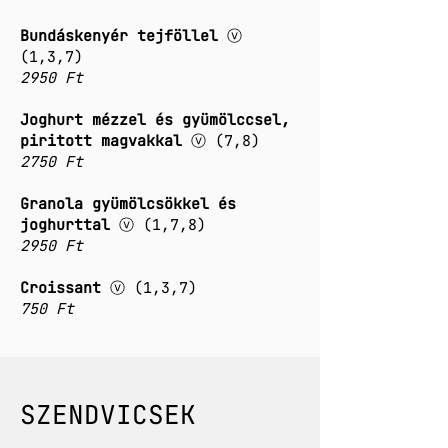
Bundáskenyér tejföllel
ⓥ
(1,3,7)
2950 Ft
Joghurt mézzel és gyümölccsel,
piritott magvakkal
ⓥ (7,8)
2750 Ft
Granola gyümölcsökkel és
joghurttal
ⓥ (1,7,8)
2950 Ft
Croissant
ⓥ (1,3,7)
750 Ft
SZENDVICSEK