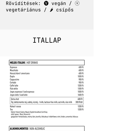
Rövidítések: 🅥 vegán / ⓥ
vegetáriánus / 🌶️ csípős
ITALLAP