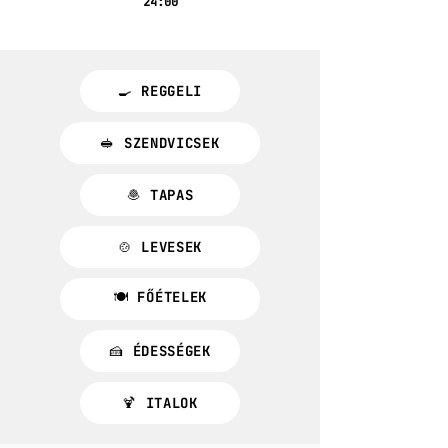
24:00
🍳 REGGELI
🥪 SZENDVICSEK
🧆 TAPAS
🍲 LEVESEK
🍽️ FŐÉTELEK
🍰 ÉDESSÉGEK
🍹 ITALOK