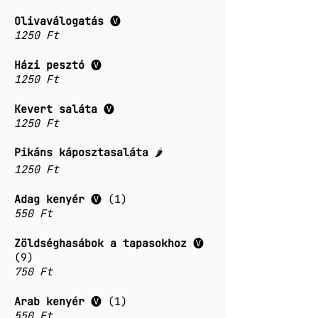
Olivaválogatás
🅥
1250 Ft
Házi pesztó
🅥
1250 Ft
Kevert saláta
🅥
1250 Ft
Pikáns káposztasaláta
🌶️
1250 Ft
Adag kenyér
🅥 (1)
550 Ft
Zöldséghasábok a tapasokhoz
🅥
(9)
750 Ft
Arab kenyér
🅥 (1)
550 Ft