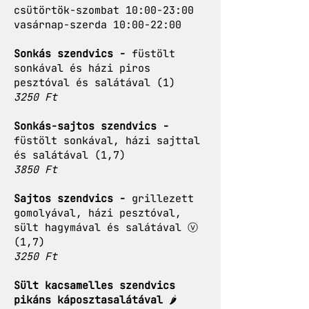
csütörtök-szombat 10:00-23:00
vasárnap-szerda 10:00-22:00
Sonkás szendvics -
füstölt
sonkával és házi piros
pesztóval és salátával (1)
3250 Ft
Sonkás-sajtos szendvics -
füstölt sonkával, házi sajttal
és salátával (1,7)
3850 Ft
Sajtos szendvics -
grillezett
gomolyával, házi pesztóval,
sült hagymával és salátával ⓥ
(1,7)
3250 Ft
Sült kacsamelles szendvics
pikáns káposztasalátával
🌶️