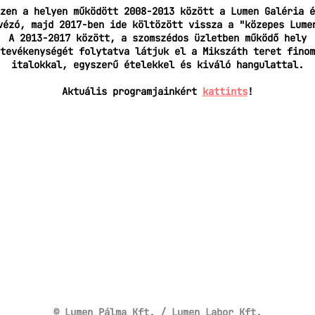
zen a helyen működött 2008-2013 között a Lumen Galéria é
vézó, majd 2017-ben ide költözött vissza a "közepes Lume
A 2013-2017 között, a szomszédos üzletben működő hely
tevékenységét folytatva látjuk el a Mikszáth teret finom
italokkal, egyszerű ételekkel és kiváló hangulattal.
Aktuális programjainkért
kattints
!
© Lumen Pálma Kft. / Lumen Labor Kft.