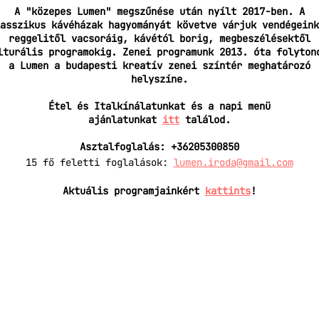
A "közepes Lumen" megszűnése után nyílt 2017-ben. A
asszikus kávéházak hagyományát követve várjuk vendégeink
reggelitől vacsoráig, kávétól borig, megbeszélésektől
lturális programokig. Zenei programunk 2013. óta folyton
a Lumen a budapesti kreatív zenei színtér meghatározó
helyszíne.
Étel és Italkínálatunkat és a napi menü
ajánlatunkat
itt
találod.
Asztalfoglalás: +36205300850
15 fő feletti foglalások:
lumen.iroda@gmail.com
Aktuális programjainkért
kattints
!