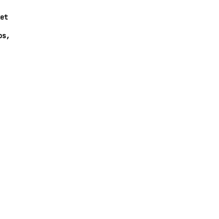
et
os,