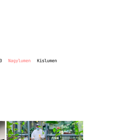
0
Nagylumen
Kislumen