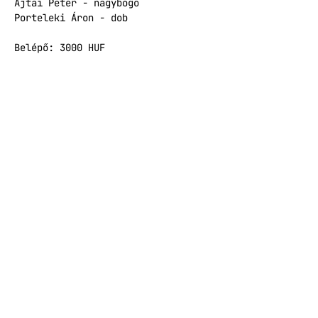
Ajtai Péter - nagybőgő
Porteleki Áron - dob
Belépő: 3000 HUF
JEGYFORGALMAZÁS
A koncert az NKA Hangfoglaló 
Program támogatásával valósul meg.
Facebook esemény
Esemény megosztása
© Lumen Pálma Kft. / Lumen Labor Kft.
Budapest, Mikszáth tér 2.