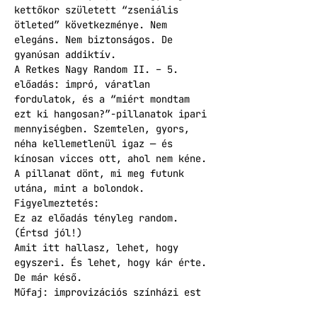
kettőkor született “zseniális 
ötleted” következménye. Nem 
elegáns. Nem biztonságos. De 
gyanúsan addiktív.
A Retkes Nagy Random II. – 5. 
előadás: impró, váratlan 
fordulatok, és a “miért mondtam 
ezt ki hangosan?”-pillanatok ipari 
mennyiségben. Szemtelen, gyors, 
néha kellemetlenül igaz — és 
kínosan vicces ott, ahol nem kéne. 
A pillanat dönt, mi meg futunk 
utána, mint a bolondok.
Figyelmeztetés:
Ez az előadás tényleg random. 
(Értsd jól!)
Amit itt hallasz, lehet, hogy 
egyszeri. És lehet, hogy kár érte. 
De már késő.
Műfaj: improvizációs színházi est