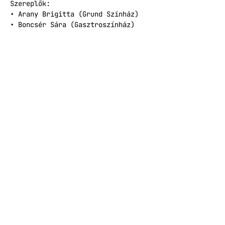
Szereplők:
• Arany Brigitta (Grund Színház)
• Boncsér Sára (Gasztroszínház)
• Fodor Dávid (Gasztroszínház)
• Palkovits Nóra (Momentán 
Társulat)
• Somhegyi György (Grund Színház)
Hangnál:
• Török Bálint
Kezdés: 2026.03.27. 20:00
Időtartam: kb. 100 perc (egy 
szünettel)
JEGYFORGALMAZÁS
Facebook esemény
Esemény megosztása