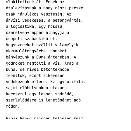
alakítottunk át. Ennek az 
átalakításnak a nagy része persze 
csak járulékos veszteség. Az 
árvízi védekezés, a betongyártás, 
a logisztika. Egy hosszú 
szerelvény éppen elhagyja a 
csepeli szabadkikötőt. 
Vegyszereket szállít valamelyik 
akkumulátorgyárba. Homokot 
bányászunk a Duna árterében. A 
gödröket megtölti a víz. Árad a 
Duna, de mivel betonteknőbe 
tereltük, ezért sikeresen 
védekezünk ellene. Ez egy útifilm, 
saját élőhelyünkön utazunk 
keresztül egy lassan sodródó, 
szemlélődésre is lehetőséget adó 
módon.
Pápai Gergő majdnem teljesen kész 
új filmjének, a KÉPESLAPOK 
ITTHONRÓL-nak szinte nulladik 