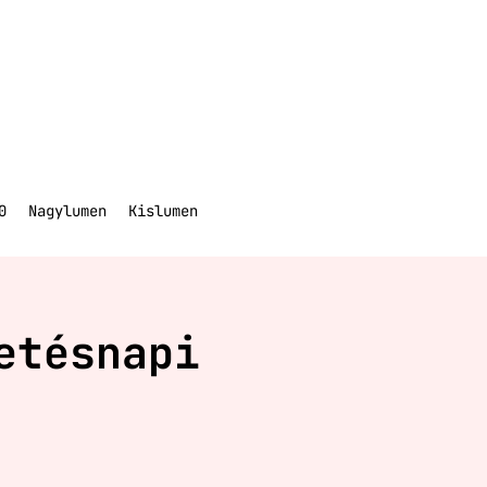
0
Nagylumen
Kislumen
etésnapi