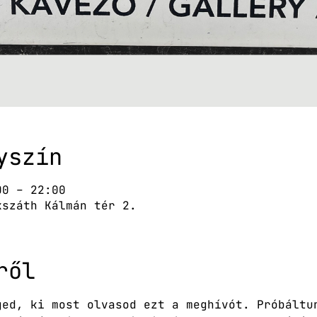
yszín
00 – 22:00
kszáth Kálmán tér 2.
ről
ged, ki most olvasod ezt a meghívót. Próbáltu