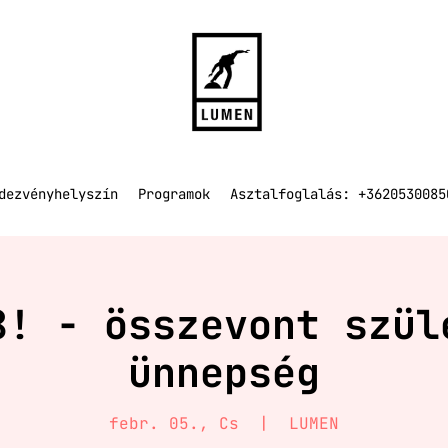
dezvényhelyszín
Programok
Asztalfoglalás: +3620530085
8! - összevont szül
ünnepség
febr. 05., Cs
  |  
LUMEN