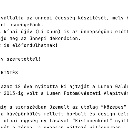
 vállalta az ünnepi édesség készítését, mely 
int csörögefánk.
s kínai újév (Li Chun) is az ünnepségünk előt
ajd meg az ünnepi dekoráción.
k is előfordulhatnak!
gy szeretettel!
EKINTÉS
 azaz 18 éve nyitotta ki ajtaját a Lumen Galé
y 2013-ig volt a Lumen Fotóművészeti Alapítvá
míg a szomszédban üzemelt az utólag “közepes”
 a kávépörkölés mellett borbolt és design üzl
y utcai egység nyitásával “Kislumenként” nyíl
lyét a téren, a gyorsan változó világunkban.