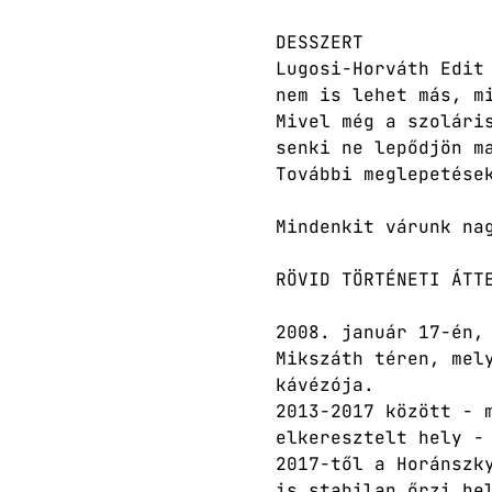
DESSZERT
Lugosi-Horváth Edit
nem is lehet más, m
Mivel még a szolári
senki ne lepődjön m
További meglepetése
Mindenkit várunk na
RÖVID TÖRTÉNETI ÁTT
2008. január 17-én,
Mikszáth téren, mel
kávézója.
2013-2017 között - 
elkeresztelt hely -
2017-től a Horánszk
is stabilan őrzi he