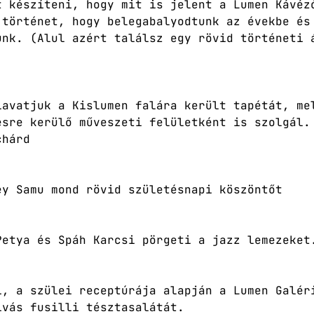
t készíteni, hogy mit is jelent a Lumen Kávéz
 történet, hogy belegabalyodtunk az évekbe és
unk. (Alul azért találsz egy rövid történeti 
lavatjuk a Kislumen falára került tapétát, me
ésre kerülő műveszeti felületként is szolgál.
chárd
ey Samu mond rövid születésnapi köszöntőt
Petya és Spáh Karcsi pörgeti a jazz lemezeket
i, a szülei receptúrája alapján a Lumen Galér
ivás fusilli tésztasalátát.