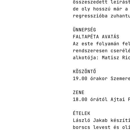
összeszedett leírás
de oly hosszú már a
regresszióba zuhant
ÜNNEPSÉG
FALTAPÉTA AVATÁS
Az este folyamán fe
rendszeresen cserél
alkotója: Matisz Ri
KÖSZÖNTŐ
19.00 órakor Szemer
ZENE
18.00 órától Ajtai 
ÉTELEK
László Jakab készít
borscs levest és ol