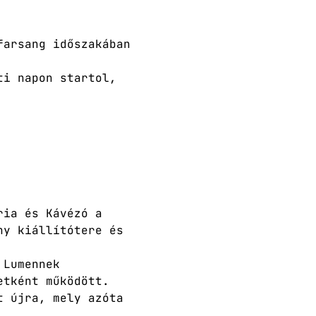
farsang időszakában 
ti napon startol, 
ria és Kávézó a 
ny kiállítótere és 
 Lumennek 
etként működött.
t újra, mely azóta 