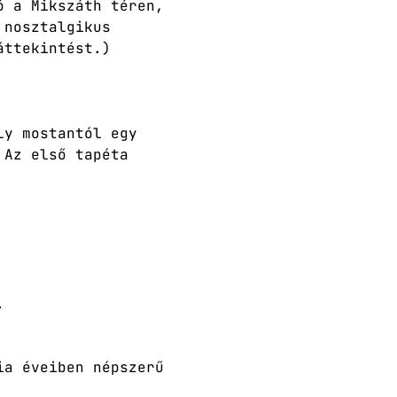
ó a Mikszáth téren, 
 nosztalgikus 
áttekintést.)
ly mostantól egy 
 Az első tapéta 
.
ia éveiben népszerű 