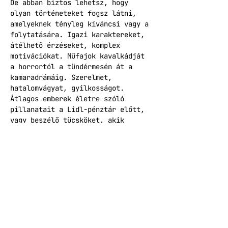
De abban biztos lehetsz, hogy 
olyan történeteket fogsz látni, 
amelyeknek tényleg kíváncsi vagy a 
folytatására. Igazi karaktereket, 
átélhető érzéseket, komplex 
motivációkat. Műfajok kavalkádját 
a horrortól a tündérmesén át a 
kamaradrámáig. Szerelmet, 
hatalomvágyat, gyilkosságot. 
Átlagos emberek életre szóló 
pillanatait a Lidl-pénztár előtt, 
vagy beszélő tücsköket, akik 
forradalmat robbantanak ki. 
Történeteket, amelyek mintákat 
hoznak a káoszba – vagy épp 
káoszba fullasztják a rendet. De a 
saját kereteiken belül igazán 
valóságosak.
JEGYÁRAK
early bird: 3500 Ft (dec. 12-ig) 
normál: 5000 Ft támogatói: 6000 Ft