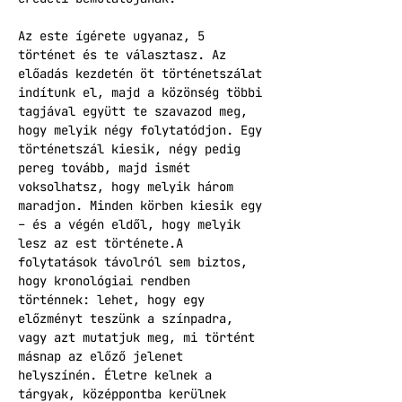
Az este ígérete ugyanaz, 5 
történet és te választasz. Az 
előadás kezdetén öt történetszálat 
indítunk el, majd a közönség többi 
tagjával együtt te szavazod meg, 
hogy melyik négy folytatódjon. Egy 
történetszál kiesik, négy pedig 
pereg tovább, majd ismét 
voksolhatsz, hogy melyik három 
maradjon. Minden körben kiesik egy 
– és a végén eldől, hogy melyik 
lesz az est története.A 
folytatások távolról sem biztos, 
hogy kronológiai rendben 
történnek: lehet, hogy egy 
előzményt teszünk a színpadra, 
vagy azt mutatjuk meg, mi történt 
másnap az előző jelenet 
helyszínén. Életre kelnek a 
tárgyak, középpontba kerülnek 