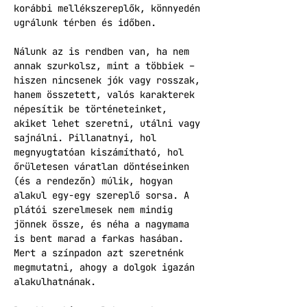
korábbi mellékszereplők, könnyedén 
ugrálunk térben és időben.
Nálunk az is rendben van, ha nem 
annak szurkolsz, mint a többiek – 
hiszen nincsenek jók vagy rosszak, 
hanem összetett, valós karakterek 
népesítik be történeteinket, 
akiket lehet szeretni, utálni vagy 
sajnálni. Pillanatnyi, hol 
megnyugtatóan kiszámítható, hol 
őrületesen váratlan döntéseinken 
(és a rendezőn) múlik, hogyan 
alakul egy-egy szereplő sorsa. A 
plátói szerelmesek nem mindig 
jönnek össze, és néha a nagymama 
is bent marad a farkas hasában. 
Mert a színpadon azt szeretnénk 
megmutatni, ahogy a dolgok igazán 
alakulhatnának.