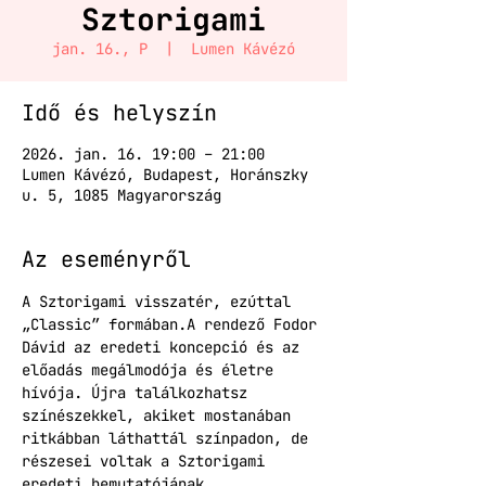
Sztorigami
jan. 16., P
  |  
Lumen Kávézó
Idő és helyszín
2026. jan. 16. 19:00 – 21:00
Lumen Kávézó, Budapest, Horánszky
u. 5, 1085 Magyarország
Az eseményről
A Sztorigami visszatér, ezúttal 
„Classic” formában.A rendező Fodor 
Dávid az eredeti koncepció és az 
előadás megálmodója és életre 
hívója. Újra találkozhatsz 
színészekkel, akiket mostanában 
ritkábban láthattál színpadon, de 
részesei voltak a Sztorigami 
eredeti bemutatójának.