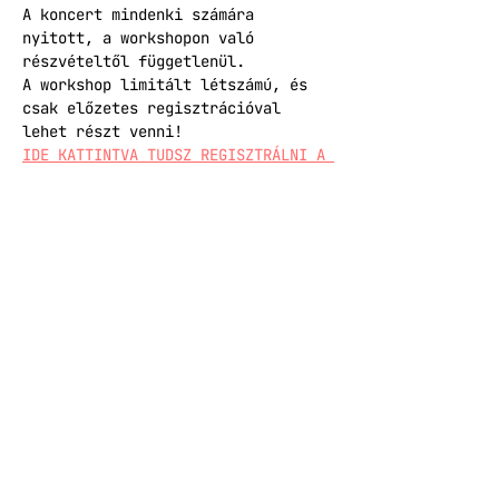
A koncert mindenki számára 
nyitott, a workshopon való 
részvételtől függetlenül.
A workshop limitált létszámú, és 
csak előzetes regisztrációval 
lehet részt venni!
IDE KATTINTVA TUDSZ REGISZTRÁLNI A 
WORKSHOPRA
KISGYÖRGY ILKA - ének
CHRISTOPHER ROBIN COX - harsona
HOCK ERNŐ - basszusgitár
PORTELEKI ÁRON - dob, brácsa
Belépő elővételben 2500, a 
helyszínen 3000 forint, mellyel 
fellépőinket és programjaink 
megvalósulását támogatod!
JEGYFORGALMAZÁS
Zenei évadunk létrejöttét az NKA 