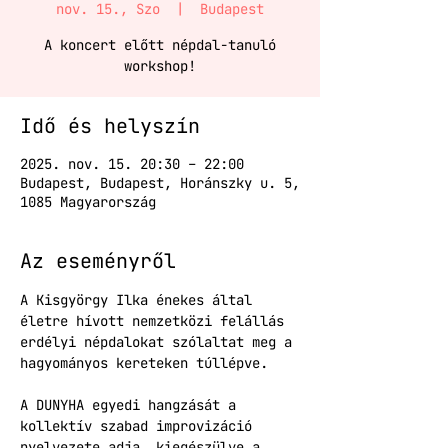
nov. 15., Szo
  |  
Budapest
A koncert előtt népdal-tanuló
workshop!
Idő és helyszín
2025. nov. 15. 20:30 – 22:00
Budapest, Budapest, Horánszky u. 5,
1085 Magyarország
Az eseményről
A Kisgyörgy Ilka énekes által 
életre hívott nemzetközi felállás 
erdélyi népdalokat szólaltat meg a 
hagyományos kereteken túllépve.
A DUNYHA egyedi hangzását a 
kollektív szabad improvizáció 
nyelvezete adja, kiegészülve a 