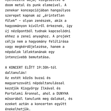
doom metal és punk elemeivel. A 
zenekar koncepciójában hangsúlyos 
szerepet kapnak az „érintetlen 
fülek” – olyan zenészek, akik a 
hagyományon kívülről érkeznek, így 
új nézőpontból tudnak kapcsolódni 
ehhez a zenei anyaghoz. A projekt 
célja nem a hagyomány felülírása 
vagy megkérdőjelezése, hanem a 
népdalok lélektanának egy 
intenzívebb bemutatása.
A KONCERT ELŐTT 19:30h-tól 
daltanulás!
Az estét közös buzai és 
magyarszováti népdaltanulással 
kezdjük Kisgyörgy Ilkával és 
Porteleki Áronnal, ahol a DUNYHA 
műsorából tanulunk meg dalokat, és 
ezeket aztán a koncerten együtt 
énekelhetjük.