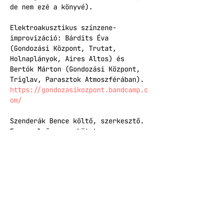
de nem ezé a könyvé).
Elektroakusztikus színzene-
improvizáció: Bárdits Éva 
(Gondozási Központ, Trutat, 
Holnaplányok, Aires Altos) és 
Bertók Márton (Gondozási Központ, 
Triglav, Parasztok Atmoszférában).
https://gondozasikozpont.bandcamp.c
om/
Szenderák Bence költő, szerkesztő. 
Ez az első verseskötete.
(csendrendelet, szerk. Závada 
Péter, törd. és ill. Miklya B. 
Emese, Erzsébetvárosi 
Önkormányzat, 2024.)
A borítóképen Gilles Aillaud 
festménye szerepel.