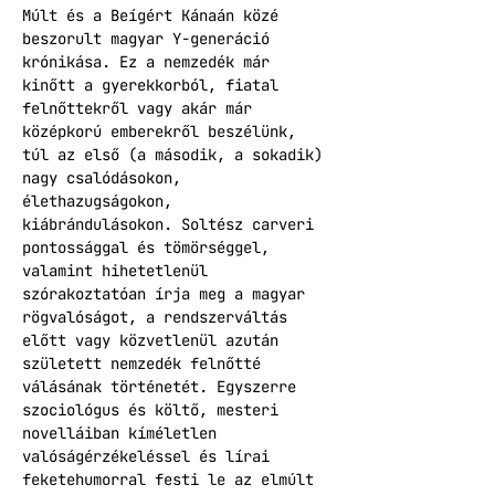
Múlt és a Beígért Kánaán közé 
beszorult magyar Y-generáció 
krónikása. Ez a nemzedék már 
kinőtt a gyerekkorból, fiatal 
felnőttekről vagy akár már 
középkorú emberekről beszélünk, 
túl az első (a második, a sokadik) 
nagy csalódásokon, 
élethazugságokon, 
kiábrándulásokon. Soltész carveri 
pontossággal és tömörséggel, 
valamint hihetetlenül 
szórakoztatóan írja meg a magyar 
rögvalóságot, a rendszerváltás 
előtt vagy közvetlenül azután 
született nemzedék felnőtté 
válásának történetét. Egyszerre 
szociológus és költő, mesteri 
novelláiban kíméletlen 
valóságérzékeléssel és lírai 
feketehumorral festi le az elmúlt 