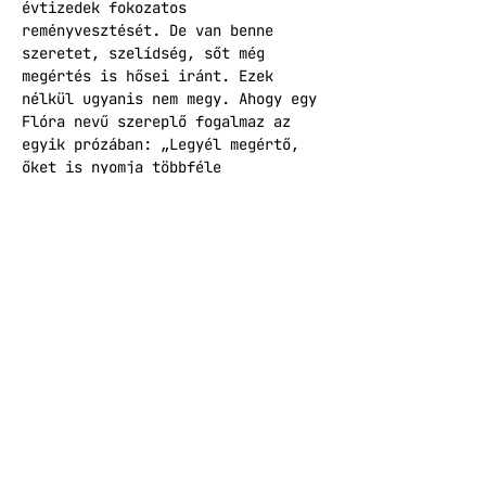
évtizedek fokozatos 
reményvesztését. De van benne 
szeretet, szelídség, sőt még 
megértés is hősei iránt. Ezek 
nélkül ugyanis nem megy. Ahogy egy 
Flóra nevű szereplő fogalmaz az 
egyik prózában: „Legyél megértő, 
őket is nyomja többféle 
viszonyrendszer, azért ilyen 
disszonánsak. A hegemón 
kapitalizmus és a szétbomló 
patriarchátus a szülőket, az 
infokommunikációs forradalomból 
eredő generációs szakadék meg a 
gyerekeket.” Öveket bekapcsolni, 
Isten hozott, ez a való világ, 
welcome to the jungle!"
Cserna-Szabó András
A Helikon Kiadó programja.