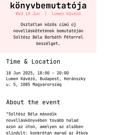
könyvbemutatója
Wed 18 Jun
  |  
Lumen Kávézó
Osztatlan közös című új
novelláskötetének bemutatóján
Soltész Béla Borbáth Péterrel
beszélget.
Time & Location
18 Jun 2025, 18:00 – 20:00
Lumen Kávézó, Budapest, Horánszky
u. 5, 1085 Magyarország
About the event
"Soltész Béla második 
novelláskönyvében tovább halad 
azon az úton, amelyen az elsőben 
elindult: konkrétan marad az Átkos 