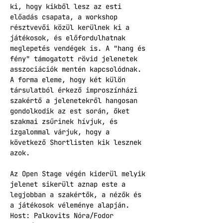
ki, hogy kikből lesz az esti 
előadás csapata, a workshop 
résztvevői közül kerülnek ki a 
játékosok, és előfordulhatnak 
meglepetés vendégek is. A "hang és 
fény" támogatott rövid jelenetek 
asszociációk mentén kapcsolódnak. 
A forma eleme, hogy két külön 
társulatból érkező improszínházi 
szakértő a jelenetekről hangosan 
gondolkodik az est során, őket 
szakmai zsűrinek hívjuk, és 
izgalommal várjuk, hogy a 
következő Shortlisten kik lesznek 
azok.
Az Open Stage végén kiderül melyik 
jelenet sikerült aznap este a 
legjobban a szakértők, a nézők és 
a játékosok véleménye alapján.
Host: Palkovits Nóra/Fodor 