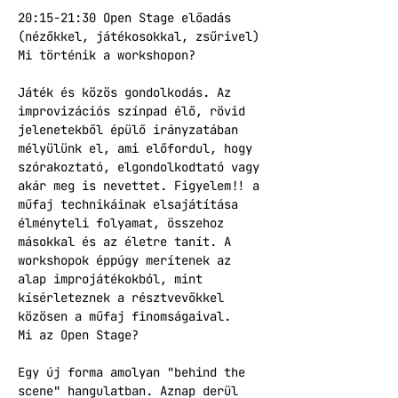
20:15-21:30 Open Stage előadás 
(nézőkkel, játékosokkal, zsűrivel)
Mi történik a workshopon?
Játék és közös gondolkodás. Az 
improvizációs színpad élő, rövid 
jelenetekből épülő irányzatában 
mélyülünk el, ami előfordul, hogy 
szórakoztató, elgondolkodtató vagy 
akár meg is nevettet. Figyelem!! a 
műfaj technikáinak elsajátítása 
élményteli folyamat, összehoz 
másokkal és az életre tanít. A 
workshopok éppúgy merítenek az 
alap improjátékokból, mint 
kísérleteznek a résztvevőkkel 
közösen a műfaj finomságaival.
Mi az Open Stage?
Egy új forma amolyan "behind the 
scene" hangulatban. Aznap derül 