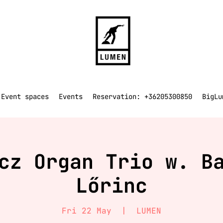
Event spaces
Events
Reservation: +36205300850
BigLu
cz Organ Trio w. B
Lőrinc
Fri 22 May
  |  
LUMEN