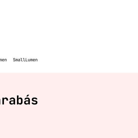
men
SmallLumen
arabás