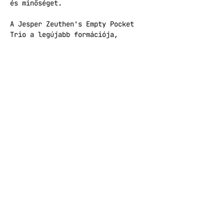
és minőséget.
A Jesper Zeuthen's Empty Pocket 
Trio a legújabb formációja, 
akikkel 2025 januárjában jelent 
meg albumuk "Gnist" címmel.
Jesper Zeuthen - altszaxofon
Jesper Nordberg - nagybőgő
Marko Jelača - dob
Belépő elővételben 2500, a koncert 
napján 3000 forint, mellyel 
közvetlenül fellépőinket támogatod!
Jegyforgalmazás
A koncert az NKA Hangfoglaló 
Program támogatásával valósul meg.
Facebook esemény