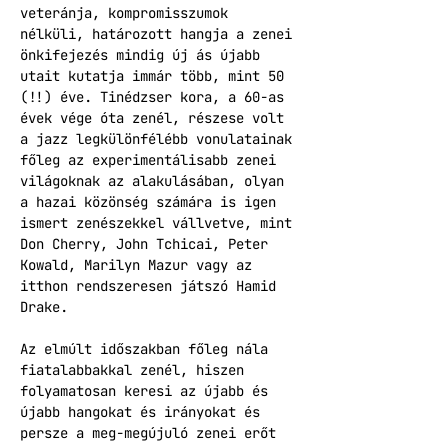
veteránja, kompromisszumok 
nélküli, határozott hangja a zenei 
önkifejezés mindig új ás újabb 
utait kutatja immár több, mint 50 
(!!) éve. Tinédzser kora, a 60-as 
évek vége óta zenél, részese volt 
a jazz legkülönfélébb vonulatainak 
főleg az experimentálisabb zenei 
világoknak az alakulásában, olyan 
a hazai közönség számára is igen 
ismert zenészekkel vállvetve, mint 
Don Cherry, John Tchicai, Peter 
Kowald, Marilyn Mazur vagy az 
itthon rendszeresen játszó Hamid 
Drake.
Az elmúlt időszakban főleg nála 
fiatalabbakkal zenél, hiszen 
folyamatosan keresi az újabb és 
újabb hangokat és irányokat és 
persze a meg-megújuló zenei erőt 