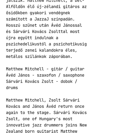
játszik. Matthew Mitchell, a Dél-
Alföldön élő új-zélandi gitáros az 
ősidőkben gyakori vendégnek 
számított a JazzaJ színpadán. 
Hosszú szünet után Ávéd Jánossal 
és Sárvári Kovács Zsolttal most 
újra együtt indulnak a 
pszichedelikustól a pszichotikusig 
terjedő zenei kalandokra éles, 
metálos szilánkok záporában.
Matthew Mitchell - gitár / guitar
Ávéd János - szaxofon / saxophone
Sárvári Kovács Zsolt - dobok / 
drums
Matthew Mitchell, Zsolt Sárvári 
Kovács and János Ávéd return once 
again to the stage. Sárvári Kovács 
Zsolt, one of Hungary's most 
innovative jazz drummers joins New 
Zealand born guitarist Matthew 