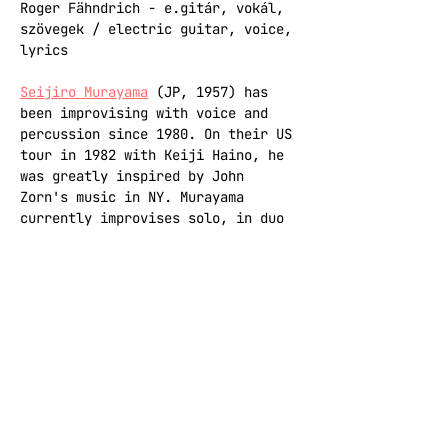
Roger Fähndrich - e.gitár, vokál, 
szövegek / electric guitar, voice, 
lyrics
Seijiro Murayama
 (JP, 1957) has 
been improvising with voice and 
percussion since 1980. On their US 
tour in 1982 with Keiji Haino, he 
was greatly inspired by John 
Zorn's music in NY. Murayama 
currently improvises solo, in duo 
or trio with Jean-Luc Guionnet, 
Axel Dörner, Eric La Casa, Klaus 
Filip, Hugo Abraham, Cyprien 
Busolini and others.
Roger Fähndrich
 (CH, 1982) writes 
paradoxical protest songs as Roger 
F. & The Structure and is the 
founder of the ‘Centre of 
Negativity’, a research centre for 