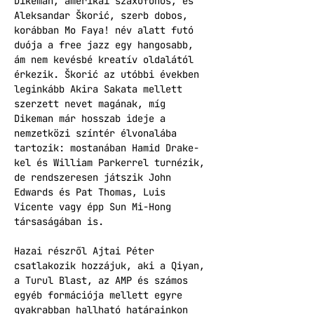
Dikeman, amerikai szaxofonos, és 
Aleksandar Škorić, szerb dobos, 
korábban Mo Faya! név alatt futó 
duója a free jazz egy hangosabb, 
ám nem kevésbé kreatív oldalától 
érkezik. Škorić az utóbbi években 
leginkább Akira Sakata mellett 
szerzett nevet magának, míg 
Dikeman már hosszab ideje a 
nemzetközi színtér élvonalába 
tartozik: mostanában Hamid Drake-
kel és William Parkerrel turnézik, 
de rendszeresen játszik John 
Edwards és Pat Thomas, Luis 
Vicente vagy épp Sun Mi-Hong 
társaságában is.
Hazai részről Ajtai Péter 
csatlakozik hozzájuk, aki a Qiyan, 
a Turul Blast, az AMP és számos 
egyéb formációja mellett egyre 
gyakrabban hallható határainkon 