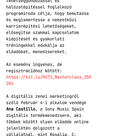
tehetséggondozással és 
hálózatépítéssel foglalkozó 
programiroda célja, hogy bemutassa 
és megismertesse a nemzetközi 
karrierépítési lehetőségeket, 
elősegítse szakmai kapcsolatok 
kiépítését és gyakorlati 
tréningekkel edukálja az 
előadókat, menedzsereket.
Az esemény ingyenes, de 
regisztrációhoz kötött: 
https://bit.ly/HOTS_Masterclass_250
204
A digitális zenei marketingről 
szóló február 4-i alkalom vendége 
Ana Castillo
, a Sony Music Spain 
digitális termékmenedzsere, aki 
többek között olyan előadók online 
jelenlétén dolgozott a 
vállalatnál, mint Rosalía, C. 