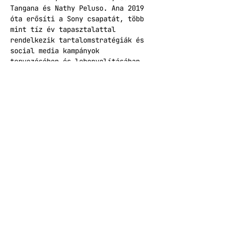
Tangana és Nathy Peluso. Ana 2019 
óta erősíti a Sony csapatát, több 
mint tíz év tapasztalattal 
rendelkezik tartalomstratégiák és 
social media kampányok 
tervezésében és lebonyolításában. 
Korábban olyan márkákkal 
dolgozott, mint a Lonely Planet, a 
Vodafone és a Beefeater Gin.
Program:
18:00 - 18:50 - Ana Castillo (Sony 
Music Spain) - Tips and tricks of 
digital music marketing 
(prezentáció)
19:00 - 20:00 - Szakmai 
beszélgetés Ana Castillóval. 
Moderátor: Horváth Renátó 
(Eastaste, Europe in Synch, 