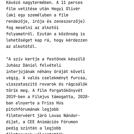
Kávézó nagytermében. A 11 perces 
film vetítése után Hegyi Olivér 
(aki egy személyben a film 
rendezője, írója és zeneszerzője) 
fog mesélni az alkotói 
folyamatról. Ezután a közönség is 
lehetőséget kap rá, hogy kérdezzen 
az alkotótól.
"A szív kertje a festőnek készülő 
Juhász Dániel felvételi 
interjújának néhány óráját követi 
végig. A valós cselekményt furcsa, 
visszataszító rovarok és rágcsálók 
törik meg. A film forgatókönyvét 
2019-ben a Filmjus támogatta, 2020-
ban elnyerte a Friss Hús 
pitchfórumának legjobb 
filmtervéért járó Lovas Nándor-
díjat, a CEE Animációs Fórumon 
pedig szintén a legjobb 