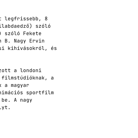
t legfrissebb, 8 
ilabdaedző) szóló 
) szóló Fekete 
n B. Nagy Ervin 
si kihívásokról, és 
zott a londoni 
 filmstúdióknak, a 
k a magyar 
nimációs sportfilm 
 be. A nagy 
lyt.