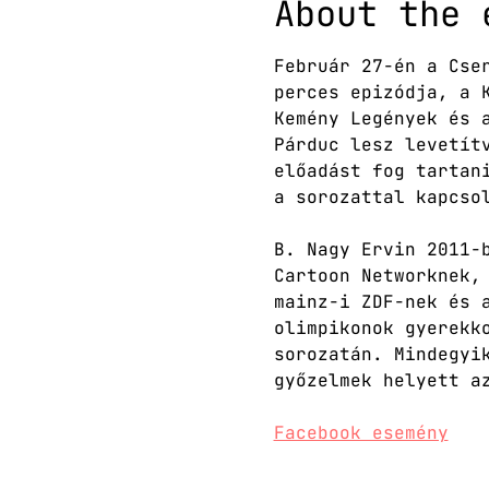
About the 
Február 27-én a Cse
perces epizódja, a 
Kemény Legények és 
Párduc lesz levetít
előadást fog tartan
a sorozattal kapcso
B. Nagy Ervin 2011-
Cartoon Networknek,
mainz-i ZDF-nek és 
olimpikonok gyerekk
sorozatán. Mindegyi
győzelmek helyett a
Facebook esemény