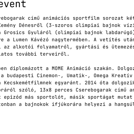
event
rebogarak című animációs sportfilm sorozat ké
Kemény Dénesről (3-szoros olimpiai bajnok víz
a Grosics Gyuláról (olimpiai bajnok labdarúgó
ve a Lumen Kávézó nagytermében. A vetítés utá
i az alkotói folyamatról, gyártási és ütemezé
latos további terveiről.
ben diplomázott a MOME Animáció szakán. Dolgo
 a budapesti Cinemon-, Umatik-, Omega Kreatív
a Kecskemétfilmnek egyaránt. 2014 óta dolgozi
oráról szóló, 13x8 perces Cserebogarak című a
k epizód más sportolót, másik sportágat mutat
zonban a bajnokok ifjúkorára helyezi a hangsú