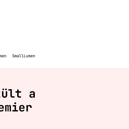
men
SmallLumen
zült a
emier