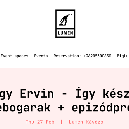
Event spaces
Events
Reservation: +36205300850
BigLu
gy Ervin - Így kés
ebogarak + epizódpr
Thu 27 Feb
  |  
Lumen Kávézó